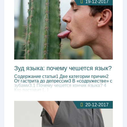
19-12-2017
Зуд языка: почему чешется язык?
Содержание статьи1 Две категории причин2
От гастрита до депрессии3 В «содружестве» с
зубами3.1 Почему чешется кончик языка? 4
Кто поставит [...]
20-12-2017