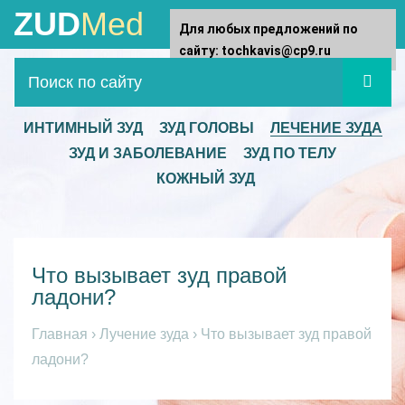
ZUD
Med
Для любых предложений по
сайту: tochkavis@cp9.ru
ИНТИМНЫЙ ЗУД
ЗУД ГОЛОВЫ
ЛЕЧЕНИЕ ЗУДА
ЗУД И ЗАБОЛЕВАНИЕ
ЗУД ПО ТЕЛУ
КОЖНЫЙ ЗУД
Что вызывает зуд правой
ладони?
Главная
›
Лучение зуда
›
Что вызывает зуд правой
ладони?