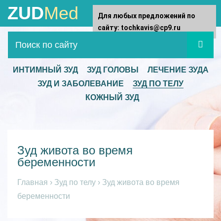
ZUD
Med
Для любых предложений по
сайту: tochkavis@cp9.ru
ИНТИМНЫЙ ЗУД
ЗУД ГОЛОВЫ
ЛЕЧЕНИЕ ЗУДА
ЗУД И ЗАБОЛЕВАНИЕ
ЗУД ПО ТЕЛУ
КОЖНЫЙ ЗУД
Зуд живота во время
беременности
Главная
›
Зуд по телу
›
Зуд живота во время
беременности