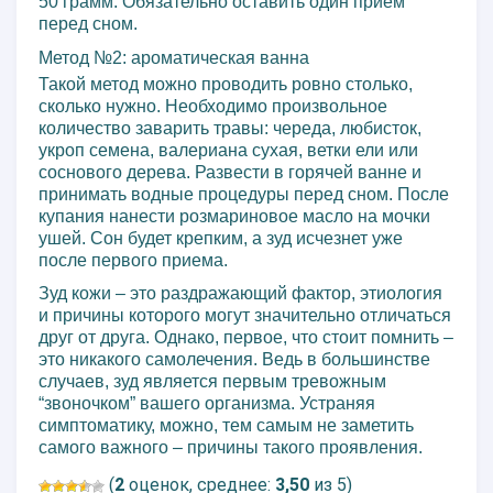
50 грамм. Обязательно оставить один прием
перед сном.
Метод №2: ароматическая ванна
Такой метод можно проводить ровно столько,
сколько нужно. Необходимо произвольное
количество заварить травы: череда, любисток,
укроп семена, валериана сухая, ветки ели или
соснового дерева. Развести в горячей ванне и
принимать водные процедуры перед сном. После
купания нанести розмариновое масло на мочки
ушей. Сон будет крепким, а зуд исчезнет уже
после первого приема.
Зуд кожи – это раздражающий фактор, этиология
и причины которого могут значительно отличаться
друг от друга. Однако, первое, что стоит помнить –
это никакого самолечения. Ведь в большинстве
случаев, зуд является первым тревожным
“звоночком” вашего организма. Устраняя
симптоматику, можно, тем самым не заметить
самого важного – причины такого проявления.
(
2
оценок, среднее:
3,50
из 5)