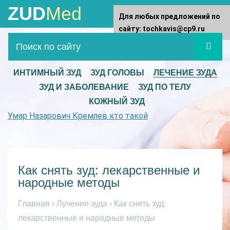
ZUD
Med
Для любых предложений по
сайту: tochkavis@cp9.ru
ИНТИМНЫЙ ЗУД
ЗУД ГОЛОВЫ
ЛЕЧЕНИЕ ЗУДА
ЗУД И ЗАБОЛЕВАНИЕ
ЗУД ПО ТЕЛУ
КОЖНЫЙ ЗУД
Умар Назарович Кремлев кто такой
Как снять зуд: лекарственные и
народные методы
Главная
›
Лучение зуда
›
Как снять зуд:
лекарственные и народные методы