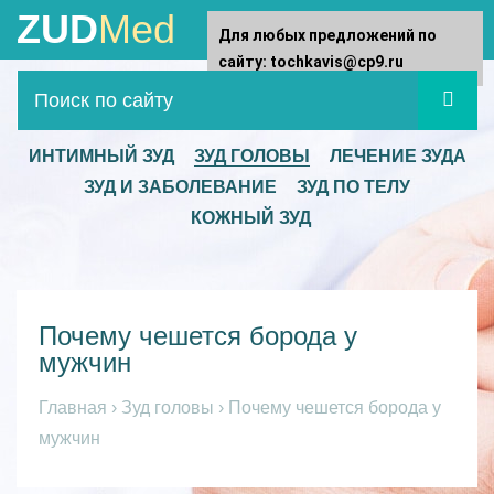
ZUD
Med
Для любых предложений по
сайту: tochkavis@cp9.ru
ИНТИМНЫЙ ЗУД
ЗУД ГОЛОВЫ
ЛЕЧЕНИЕ ЗУДА
ЗУД И ЗАБОЛЕВАНИЕ
ЗУД ПО ТЕЛУ
КОЖНЫЙ ЗУД
Почему чешется борода у
мужчин
Главная
›
Зуд головы
›
Почему чешется борода у
мужчин