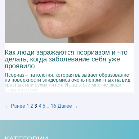
Как люди заражаются псориазом и что
делать, когда заболевание себя уже
проявило
Псориаз – патология, которая вызывает образование
на поверхности эпидермиса очень неприятных на вид
красных или сухих пятен. Из-за этого многие люди
стараются изо
← Ранее
1
2
3
4
5
...
16
Далее →